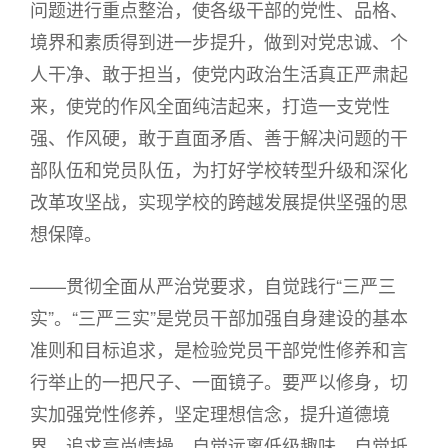
问题进行重点整治，使各级干部的党性、品格、
境界和素质得到进一步提升，做到对党忠诚、个
人干净、敢于担当，使党内政治生活真正严肃起
来，使党的作风全面纯洁起来，打造一支党性
强、作风硬，敢于直面矛盾、善于解决问题的干
部队伍和党员队伍，为打好学校转型升级和深化
改革攻坚战，实现学校的跨越发展提供坚强的思
想保障。
——贯彻全面从严治党要求，自觉践行“三严三
实”。“三严三实”是党员干部加强自身建设的基本
准则和目标追求，是检验党员干部党性修养和言
行举止的一把尺子、一面镜子。要严以修身，切
实加强党性修养，坚定理想信念，提升道德境
界，追求高尚情操，自觉远离低级趣味，自觉抵